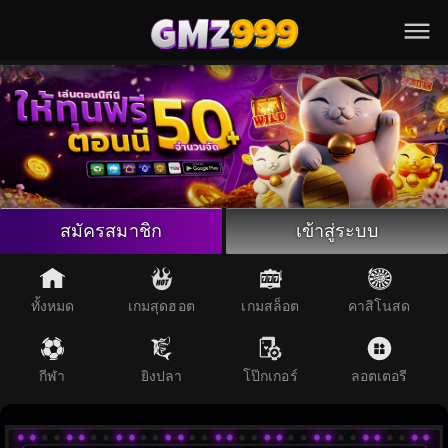
ทั้งหมด
เกมสล็อต
คาสิโนสด
กีฬา
ยิงปลา
ลอตเตอรี
สมัครสมาชิก
เข้าสู่ระบบ
โป๊กเกอร์
Line
ทั้งหมด
เกมสุดฮอต
เกมสล็อต
คาสิโนสด
Telegram
กีฬา
ยิงปลา
โป๊กเกอร์
ลอตเตอรี
แชท