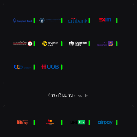
ชำระเงินผ่าน e-wallet